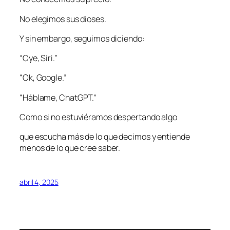
No elegimos sus dioses.
Y sin embargo, seguimos diciendo:
“Oye, Siri.”
“Ok, Google.”
“Háblame, ChatGPT.”
Como si no estuviéramos despertando algo
que escucha más de lo que decimos y entiende
menos de lo que cree saber.
abril 4, 2025