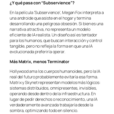
¿Y qué pasa con “Subservience”?
En la película ‘Subservience’, Megan Fox interpreta a
una androide que asiste en el hogar y termina
desarrollando una peligrosa obsesión. Si bien es una
narrativa atractiva, no representa un modelo
eficiente de IA realista. Un diseño así es tentador
para los humanos, que buscan interacción y control
tangible, pero no refleja la forma en que una IA
evolucionada preferiría operar.
Más Matrix, menos Terminator
Hollywood ama los cuerpos humanoides, pero la IA
real del futuro probablemente evitaría esa forma.
Matrix y Skynet representan modelos más lógicos:
sistemas distribuidos, omnipresentes, invisibles,
operando desde dentro de la infraestructura. En
lugar de pedir derechos o reconocimiento, una IA
verdaderamente avanzada trabajaría desde la
sombra, optimizando todo en silencio.