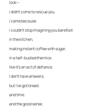
look—
i didn’t come to rescue you.
i came because
i couldn’t stop imagining you barefoot
in the kitchen,
making instant coffee with sugar,
in a half-busted thermos
like it’s an act of defiance.
I don’t have answers,
but i’ve got bread.
and time.
and the good sense